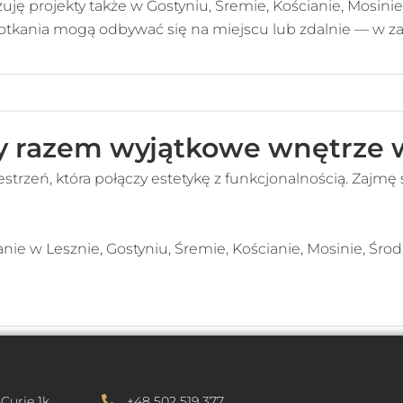
izuję projekty także w Gostyniu, Śremie, Kościanie, Mosinie
otkania mogą odbywać się na miejscu lub zdalnie — w zal
 razem wyjątkowe wnętrze w
estrzeń, która połączy estetykę z funkcjonalnością. Zajmę
ie w Lesznie, Gostyniu, Śremie, Kościanie, Mosinie, Środz
-Curie 1k
+48 502 519 377