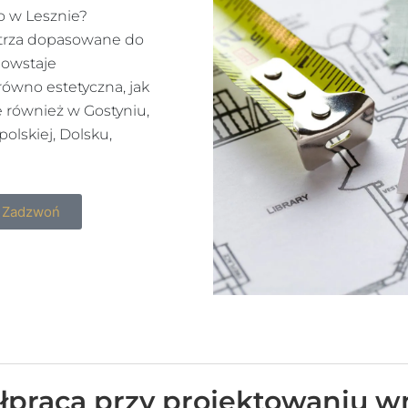
o w Lesznie?
ętrza dopasowane do
 powstaje
równo estetyczna, jak
le również w Gostyniu,
olskiej, Dolsku,
Zadzwoń
praca przy projektowaniu w