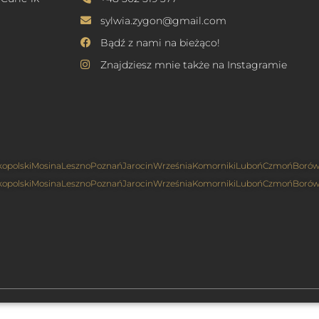
sylwia.zygon@gmail.com
Bądź z nami na bieżąco!
Znajdziesz mnie także na Instagramie
kopolski
Mosina
Leszno
Poznań
Jarocin
Września
Komorniki
Luboń
Czmoń
Borów
kopolski
Mosina
Leszno
Poznań
Jarocin
Września
Komorniki
Luboń
Czmoń
Borów