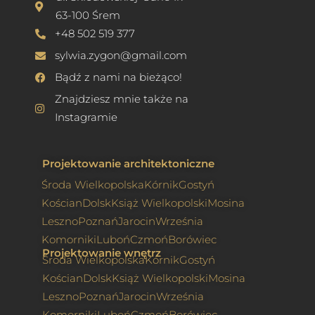
63-100 Śrem
+48 502 519 377
sylwia.zygon@gmail.com
Bądź z nami na bieżąco!
Znajdziesz mnie także na
Instagramie
Projektowanie architektoniczne
Środa Wielkopolska
Kórnik
Gostyń
Kościan
Dolsk
Książ Wielkopolski
Mosina
Leszno
Poznań
Jarocin
Września
Komorniki
Luboń
Czmoń
Borówiec
Projektowanie wnętrz
Środa Wielkopolska
Kórnik
Gostyń
Kościan
Dolsk
Książ Wielkopolski
Mosina
Leszno
Poznań
Jarocin
Września
Komorniki
Luboń
Czmoń
Borówiec